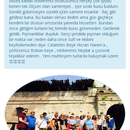
olsun( kaldıki otellerimiz otobüsümüz herşey çok iyiydi)
benim tek Ölçüm olan samimiyet... Işte sizde bunu buldum.
Sürekli gülümseyen sürekli içten samimi insanlar . İlaç gibi
geldiniz bana. Bu kadarı olmaz dedim ama gün geçtikçe
kendimi bir dostun omzunda yanında hissettim .Bundan
önce gittiğim turların hiç birinde bunu göremedim. Gerilerek
geldik. Pişmanlıklar duyduk. Gerçi şimdide pişman olduğum
bir nokta var: neden daha önce Sufi ve ekibini
keşfedemedim diye. Celalettin Beye Hicran Hanım'a ,
şöförümüz Boban beye , rehberimiz Nejdat a çooook
teşekkür ederim . Yeni muhteşem turlarda buluşmak üzere
👏👏👏👏