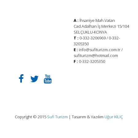
A :
İhsaniye Mah.Vatan
Cad.Adalhan İş Merkezi 15/104
SELÇUKLU-KONYA
T :
0-332-3206969 / 0-332-
3205350
E :
info@sufiturizm.com.tr
/
sufiturizm@hotmail.com
F :
0-332-3205350
Copyright © 2015
Sufi Turizm
| Tasarım & Yazılım
Uğur KILIÇ