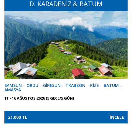
D. KARADENİZ & BATUM
SAMSUN – ORDU – GİRESUN – TRABZON – RİZE – BATUM –
AMASYA
11 - 16 AĞUSTOS 2026 (5 GECE/5 GÜN)
21.000 TL
İNCELE