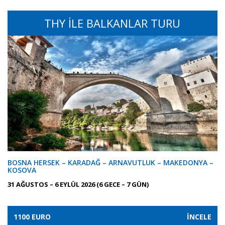
THY İLE BALKANLAR TURU
BOSNA HERSEK – KARADAĞ – ARNAVUTLUK – MAKEDONYA –
KOSOVA
31 AĞUSTOS – 6 EYLÜL 2026 (6 GECE – 7 GÜN)
1100 EURO
İNCELE