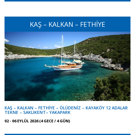
KAŞ – KALKAN – FETHİYE
KAŞ – KALKAN – FETHİYE – ÖLÜDENİZ – KAYAKÖY 12 ADALAR
TEKNE – SAKLIKENT– YAKAPARK
02 - 06 EYLÜL 2026 (4 GECE / 4 GÜN)